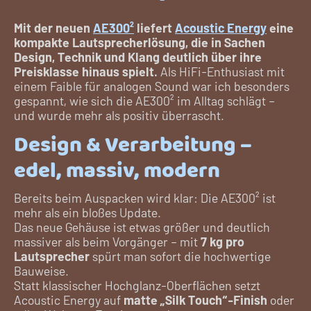
Mit der neuen
AE300²
liefert
Acoustic Energy
eine
kompakte Lautsprecherlösung, die in Sachen
Design, Technik und Klang deutlich über ihre
Preisklasse hinaus spielt.
Als HiFi-Enthusiast mit
einem Faible für analogen Sound war ich besonders
gespannt, wie sich die AE300² im Alltag schlägt –
und wurde mehr als positiv überrascht.
Design & Verarbeitung –
edel, massiv, modern
Bereits beim Auspacken wird klar: Die AE300² ist
mehr als ein bloßes Update.
Das neue Gehäuse ist etwas größer und deutlich
massiver als beim Vorgänger – mit
7 kg pro
Lautsprecher
spürt man sofort die hochwertige
Bauweise.
Statt klassischer Hochglanz-Oberflächen setzt
Acoustic Energy auf
matte „Silk Touch“-Finish
oder