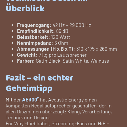
Überblick
Frequenzgang:
42 Hz – 29.000 Hz
Empfindlichkeit:
86 dB
Belastbarkeit:
120 Watt
Nennimpedanz:
6 Ohm
Abmessungen (H x B x T):
310 x 175 x 260 mm
Gewicht:
7 kg pro Lautsprecher
Farben:
Satin Black, Satin White, Walnuss
Fazit – ein echter
Geheimtipp
Mit der
AE300²
hat Acoustic Energy einen
kompakten Regallautsprecher geschaffen, der in
allen Disziplinen überzeugt: Klang, Verarbeitung,
Technik und Design.
Für Vinyl-Liebhaber, Streaming-Fans und HiFi-